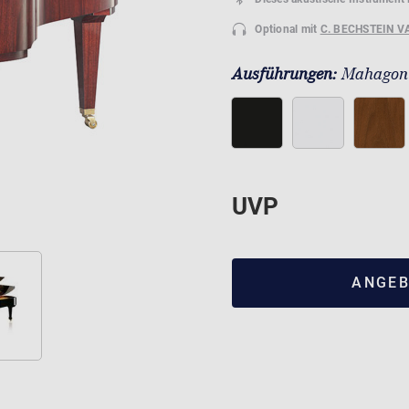
Optional mit
C. BECHSTEIN V
Ausführungen:
Mahagoni
UVP
ANGEB