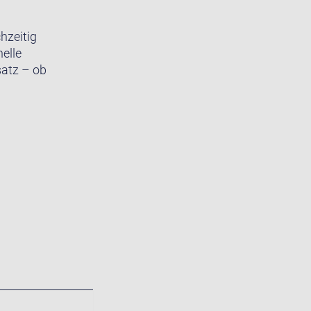
hzeitig
elle
satz – ob