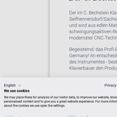
Der im C. Bechstein Kl
Seifhennersdorf/Sachse
und wird aus edlen Mat
schwingungsaktiven Re
modernster CNC-Technik
Begeisternd: das Profi
Germany! An entscheide
des Instrumentes - bes
Klavierbauer den Produ
Bauliche Konzepte der 
mit einem noblen, eleg
English
Privacy
We use cookies
Ton erhaben und getrag
We may place these for analysis of our visitor data, to improve our website, sho
selbstverständlich auc
personalised content and to give you a great website experience. For more info
about the cookies we use open the settings.