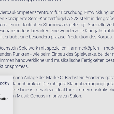
avierbaukompetenzzentrum für Forschung, Entwicklung un
n konzipierte Semi-Konzertflügel A 228 steht in der groß
erialien im deutschen Stammwerk gefertigt. Spezielle Ve
sonanzbodens bewirken eine wundervolle Klangabstrahlu
 erlaubt eine besonders präzise Produktion des Korpus.
-Bechstein Spielwerk mit speziellen Hammerköpfen – made
nden Punkten - wie beim Einbau des Spielwerks, bei der 
timmen handwerkliche und musikalische Fertigkeiten best
ktionsprozess.
akustischen Anlage der Marke C. Bechstein Academy gara
anten Klangcharakter. Die ruhigere Klangübertragungsge
 policy
en. Diese Linie ist geradezu ideal für kammermusikalische
w
h für den Musik-Genuss im privaten Salon.
rmation