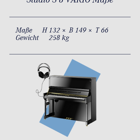
Maße
H 132 × B 149 × T 66
Gewicht
258 kg