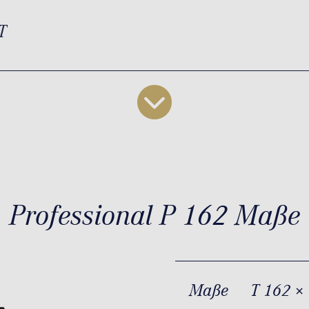
T
Professional P 162 Maße
Maße
T 162 ×