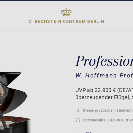
C. BECHSTEIN CENTRUM
BERLIN
Professio
W. Hoffmann Prof
UVP ab 33.900 € (DE/AT)
überzeugender Flügel, g
Dieses akustische Instrument 
Optional mit
C. BECHSTEIN V