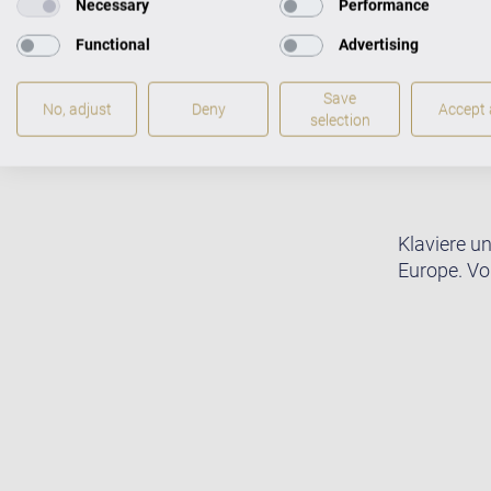
Necessary
Performance
Functional
Advertising
Save
No, adjust
Deny
Accept a
selection
Klaviere u
Europe. Vo