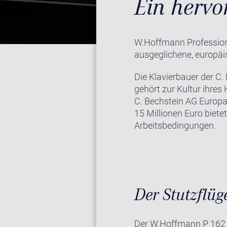
Ein hervor
W.Hoffmann Professiona
ausgeglichene, europäi
Die Klavierbauer der C
gehört zur Kultur ihres
C. Bechstein AG Europa
15 Millionen Euro biete
Arbeitsbedingungen.
Der Stutzflüge
Der W.Hoffmann P 162 F