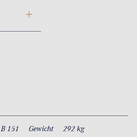
 B 151
Gewicht
292 kg