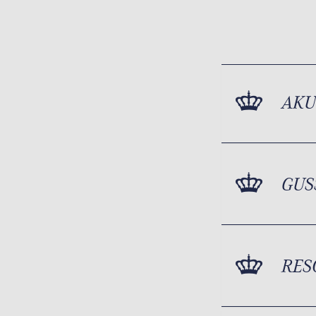
AKU
GUS
RES