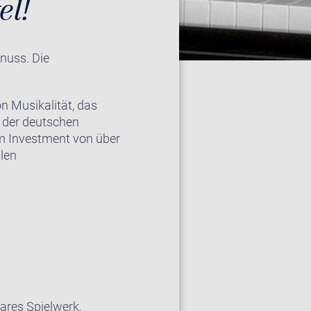
el!
nuss. Die
n Musikalität, das
n der deutschen
em Investment von über
alen
ares Spielwerk,