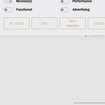
Necessary
Performance
Functional
Advertising
C. Bechste
Save
frisch und 
No, adjust
Deny
Accept a
selection
Spielart m
privat oder