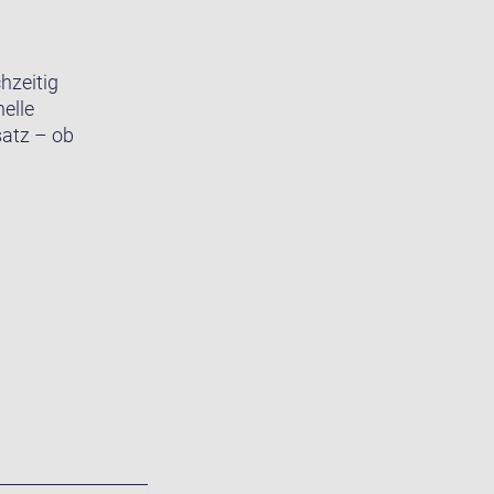
hzeitig
elle
satz – ob