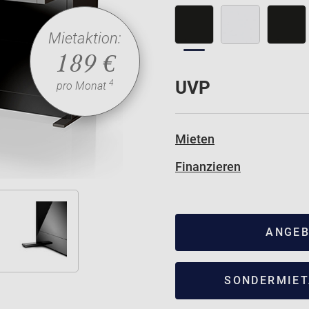
Mietaktion:
189 €
UVP
4
pro Monat
Mieten
Finanzieren
ANGEB
SONDERMIET