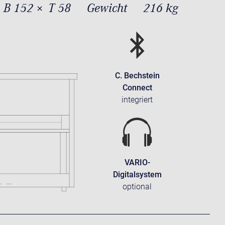
 B 152 × T 58
Gewicht
216 kg
C. Bechstein
Connect
integriert
VARIO-
Digitalsystem
optional