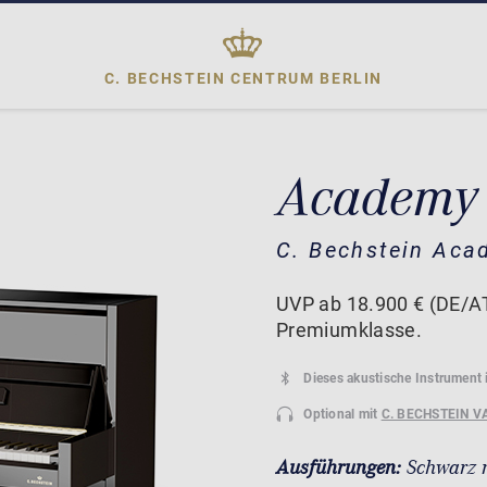
C. BECHSTEIN CENTRUM
BERLIN
Academy 
C. Bechstein Aca
UVP ab 18.900 € (DE/AT)
Premiumklasse.
Dieses akustische Instrument 
Optional mit
C. BECHSTEIN V
Ausführungen:
Schwarz 