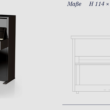
Maße
H 114 ×