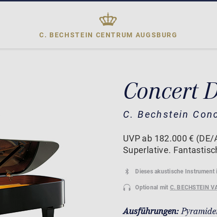
C. BECHSTEIN CENTRUM
AUGSBURG
Concert 
C. Bechstein Con
UVP ab 182.000 € (DE/A
Superlative. Fantastisc
Dieses akustische Instrument 
Optional mit
C. BECHSTEIN V
Ausführungen:
Pyramide