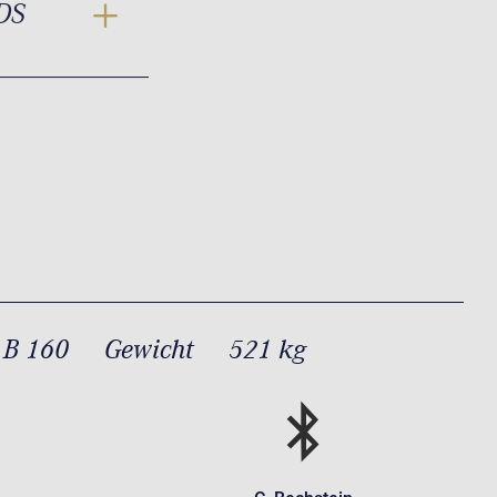
DS
 B 160
Gewicht
521 kg