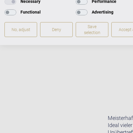
Necessary
Performance
FLÜGEL IM CEN
Functional
Advertising
Save
No, adjust
Deny
Accept a
selection
Meisterhaf
Ideal viele
Unübertreff