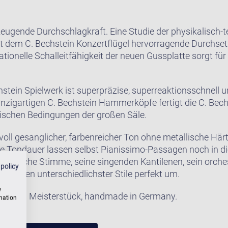
eugende Durchschlagkraft. Eine Studie der physikalisch-
rt dem C. Bechstein Konzertflügel hervorragende Durchset
tionelle Schalleitfähigkeit der neuen Gussplatte sorgt fü
stein Spielwerk ist superpräzise, superreaktionsschnell 
 einzigartigen C. Bechstein Hammerköpfe fertigt die C. Bec
ischen Bedingungen der großen Säle.
oll gesanglicher, farbenreicher Ton ohne metallische Härt
 Tondauer lassen selbst Pianissimo-Passagen noch in die
e lyrische Stimme, seine singenden Kantilenen, sein orch
 policy
ellungen unterschiedlichster Stile perfekt um.
w
2 ist ein Meisterstück, handmade in Germany.
rmation