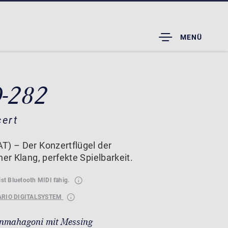
TOGGLE
MENÜ
DROPDOWN
D-282
cert
T) – Der Konzertflügel der
her Klang, perfekte Spielbarkeit.
ist Bluetooth MIDI fähig.
ARIO DIGITALSYSTEM
nmahagoni mit Messing