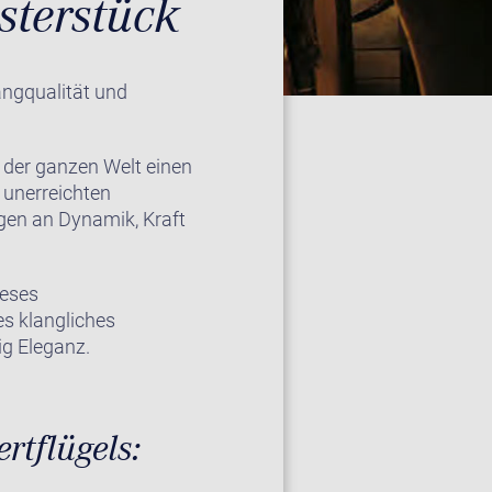
sterstück
angqualität und
 der ganzen Welt einen
 unerreichten
gen an Dynamik, Kraft
ieses
es klangliches
ig Eleganz.
rtflügels: