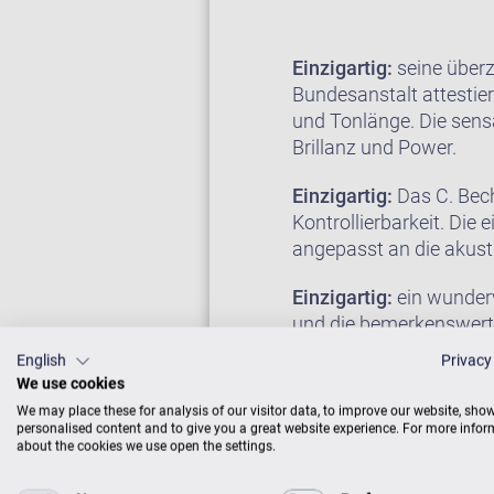
Einzigartig:
seine überz
Bundesanstalt attestie
und Tonlänge. Die sensa
Brillanz und Power.
Einzigartig:
Das C. Bech
Kontrollierbarkeit. Die
angepasst an die akust
Einzigartig:
ein wunderv
und die bemerkenswerte
Saales vordringen. Sein
English
Privacy
die musikalischen Vorst
We use cookies
We may place these for analysis of our visitor data, to improve our website, sho
Der Konzertflügel D-28
personalised content and to give you a great website experience. For more info
about the cookies we use open the settings.