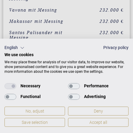
Vavona mit Messing
232.000 €
Makassar mit Messing
232.000 €
Santos Palisander mit
232.000 €
Messing
English
Privacy policy
Pyramidenmahagoni mit
232.000 €
Messing
We use cookies
We may place these for analysis of our visitor data, to improve our website,
show personalised content and to give you a great website experience. For
more information about the cookies we use open the settings.
ZUSATZLEISTUNGEN FÜR C. BECHSTEIN
CONCERT D-282
Necessary
Performance
Functional
Advertising
PREISLISTE HERUNTERLADEN
No, adjust
Deny
Save selection
Accept all