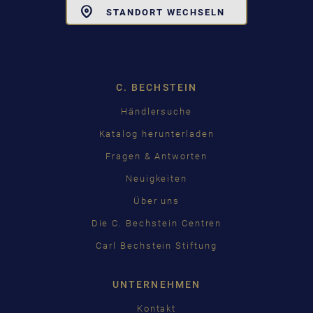
Toggle
STANDORT WECHSELN
Dropdown
C. BECHSTEIN
Händlersuche
Katalog herunterladen
Fragen & Antworten
Neuigkeiten
Über uns
Die C. Bechstein Centren
Carl Bechstein Stiftung
UNTERNEHMEN
Kontakt