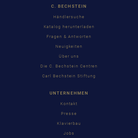
C. BECHSTEIN
FRANÇAIS
Händlersuche
PУССКИЙ
Katalog herunterladen
ČEŠTINA
Fragen & Antworten
Neuigkeiten
中国
Über uns
日本語
Die C. Bechstein Centren
Carl Bechstein Stiftung
UNTERNEHMEN
Kontakt
Presse
Klavierbau
Jobs