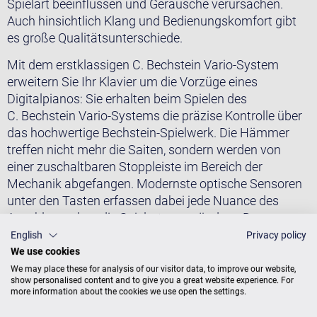
Spielart beeinflussen und Geräusche verursachen.
Auch hinsichtlich Klang und Bedienungskomfort gibt
es große Qualitätsunterschiede.
Mit dem erstklassigen C. Bechstein Vario-System
erweitern Sie Ihr Klavier um die Vorzüge eines
Digitalpianos: Sie erhalten beim Spielen des
C. Bechstein Vario-Systems die präzise Kontrolle über
das hochwertige Bechstein-Spielwerk. Die Hämmer
treffen nicht mehr die Saiten, sondern werden von
einer zuschaltbaren Stoppleiste im Bereich der
Mechanik abgefangen. Modernste optische Sensoren
unter den Tasten erfassen dabei jede Nuance des
Anschlags, ohne die Spielart zu verändern. Der
authentisch gesampelte Klang eines C. Bechstein
English
Privacy policy
Konzertflügels D 282 erfüllt beim Spielen mit
We use cookies
Kopfhörern höchste Ansprüche.
We may place these for analysis of our visitor data, to improve our website,
show personalised content and to give you a great website experience. For
more information about the cookies we use open the settings.