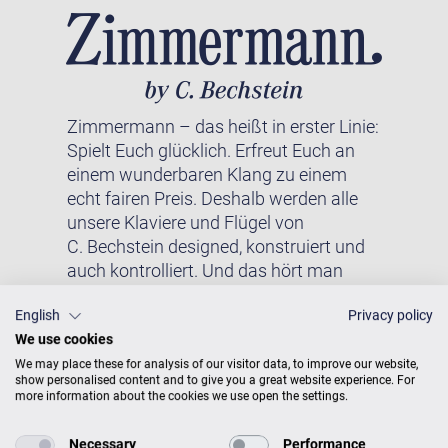
Zimmermann – das heißt in erster Linie:
Spielt Euch glücklich. Erfreut Euch an
einem wunderbaren Klang zu einem
echt fairen Preis. Deshalb werden alle
unsere Klaviere und Flügel von
C. Bechstein designed, konstruiert und
auch kontrolliert. Und das hört man
auch. Nur so kommen wir unserer
English
Privacy policy
Mission näher: Wir wollen, dass jede
We use cookies
und jeder die Möglichkeit hat, auf einem
akustischen Qualitätsklavier zu spielen.
We may place these for analysis of our visitor data, to improve our website,
show personalised content and to give you a great website experience. For
more information about the cookies we use open the settings.
Necessary
Performance