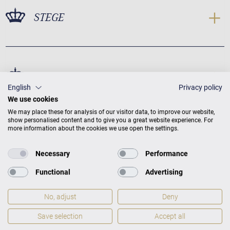
STEGE
STIMMSTOCK
English
Privacy policy
We use cookies
We may place these for analysis of our visitor data, to improve our website,
show personalised content and to give you a great website experience. For
more information about the cookies we use open the settings.
Necessary
Performance
Functional
Advertising
Tradition T 161 Maße
No, adjust
Deny
Save selection
Accept all