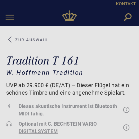
KONTAKT
Toggle
navigation
ZUR AUSWAHL
Tradition T 161
W. Hoffmann Tradition
UVP ab 29.900 € (DE/AT) – Dieser Flügel hat ein
schönes Timbre und eine angenehme Spielart.
Dieses akustische Instrument ist Bluetooth
MIDI fähig.
Optional mit
C. BECHSTEIN VARIO
DIGITALSYSTEM