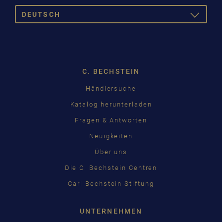
DEUTSCH
TOGGLE
DROPDOW
DEUTSCH
ENGLISH
C. BECHSTEIN
FRANÇAIS
Händlersuche
PУССКИЙ
Katalog herunterladen
ČEŠTINA
Fragen & Antworten
Neuigkeiten
中国
Über uns
日本語
Die C. Bechstein Centren
Carl Bechstein Stiftung
UNTERNEHMEN