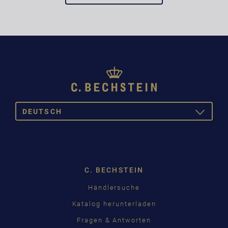
DEUTSCH
TOGGLE
DROPDOW
DEUTSCH
ENGLISH
C. BECHSTEIN
FRANÇAIS
Händlersuche
PУССКИЙ
Katalog herunterladen
ČEŠTINA
Fragen & Antworten