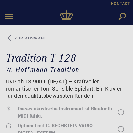
KONTAKT
Toggle
navigation
ZUR AUSWAHL
Tradition T 128
W. Hoffmann Tradition
UVP ab 13.900 € (DE/AT) – Kraftvoller,
romantischer Ton. Sensible Spielart. Ein Klavier
für den qualitätsbewussten Kunden.
Dieses akustische Instrument ist Bluetooth
MIDI fähig.
Optional mit
C. BECHSTEIN VARIO
DIGITALSYSTEM