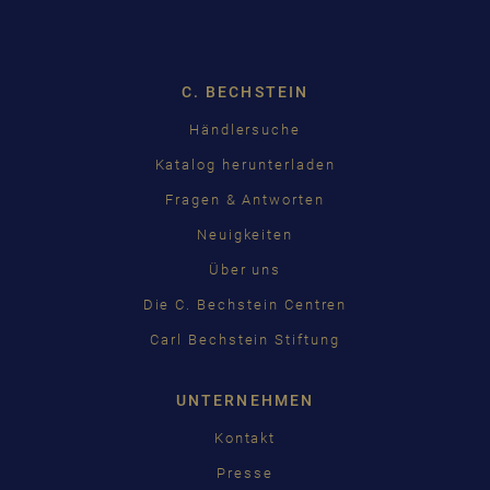
DEUTSCH
ENGLISH
C. BECHSTEIN
FRANÇAIS
Pусский
Händlersuche
Katalog herunterladen
ČEŠTINA
Fragen & Antworten
中国
Neuigkeiten
日本語
Über uns
Die C. Bechstein Centren
Carl Bechstein Stiftung
UNTERNEHMEN
Kontakt
Presse