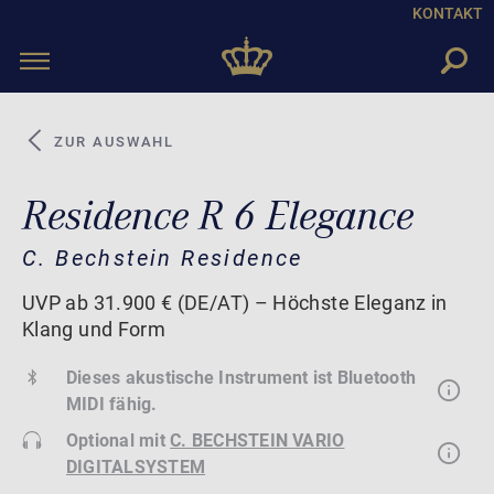
KONTAKT
Toggle
navigation
ZUR AUSWAHL
Residence R 6 Elegance
C. Bechstein Residence
UVP ab 31.900 € (DE/AT) – Höchste Eleganz in
Klang und Form
Dieses akustische Instrument ist Bluetooth
MIDI fähig.
Optional mit
C. BECHSTEIN VARIO
DIGITALSYSTEM