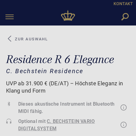
KONTAKT
Toggle
navigation
ZUR AUSWAHL
Residence R 6 Elegance
C. Bechstein Residence
UVP ab 31.900 € (DE/AT) – Höchste Eleganz in
Klang und Form
Dieses akustische Instrument ist Bluetooth
MIDI fähig.
Optional mit
C. BECHSTEIN VARIO
DIGITALSYSTEM