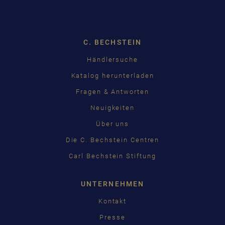
DEUTSCH
ENGLISH
C. BECHSTEIN
FRANÇAIS
Pусский
Händlersuche
Katalog herunterladen
ČEŠTINA
Fragen & Antworten
中国
Neuigkeiten
日本語
Über uns
Die C. Bechstein Centren
Carl Bechstein Stiftung
UNTERNEHMEN
Kontakt
Presse