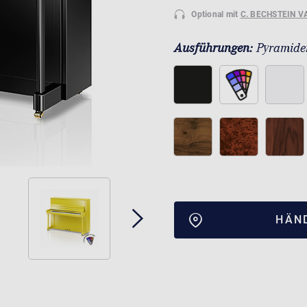
Optional mit
C. BECHSTEIN V
Ausführungen:
Pyramide
HÄN