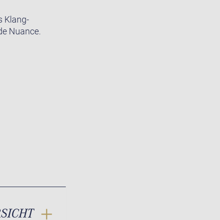
s Klang-
ede Nuance.
RSICHT