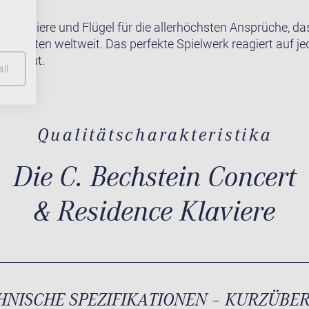
te Klaviere und Flügel für die allerhöchsten Ansprüche, da
r Pianisten weltweit. Das perfekte Spielwerk reagiert auf j
lich gut.
ll
Qualitätscharakteristika
Die C. Bechstein Concert
& Residence Klaviere
HNISCHE SPEZIFIKATIONEN – KURZÜBE