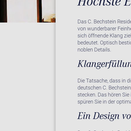
Höchste E
Das C. Bechstein Reside
von wunderbarer Feinhe
sich öffnende Klang zie
bedeutet. Optisch besti
noblen Details.
Klangerfüllu
Die Tatsache, dass in d
deutschen C. Bechstein
stecken. Das hören Sie 
spüren Sie in der opti
Ein Design v