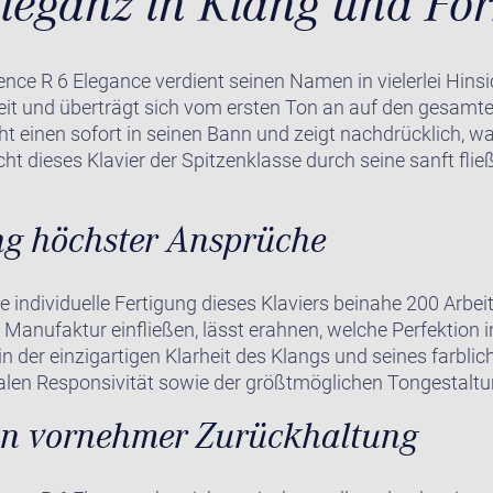
leganz in Klang und Fo
nce R 6 Elegance verdient seinen Namen in vielerlei Hinsic
it und überträgt sich vom ersten Ton an auf den gesamte
ht einen sofort in seinen Bann und zeigt nachdrücklich, w
cht dieses Klavier der Spitzenklasse durch seine sanft fli
ng höchster Ansprüche
ie individuelle Fertigung dieses Klaviers beinahe 200 Arbei
 Manufaktur einfließen, lässt erahnen, welche Perfektion 
in der einzigartigen Klarheit des Klangs und seines farbl
malen Responsivität sowie der größtmöglichen Tongestaltu
on vornehmer Zurückhaltung