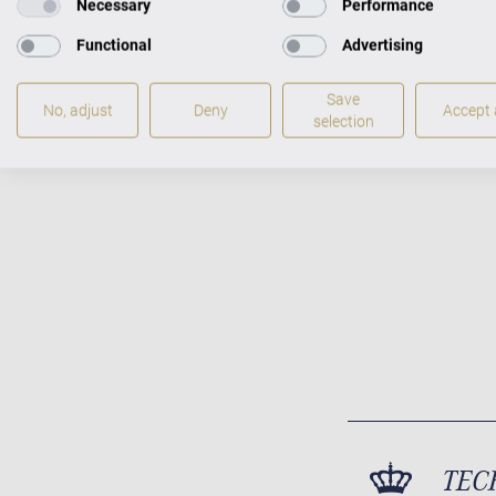
Necessary
Performance
Meisterhaf
Functional
Advertising
Ideal viele
Unübertreff
Save
No, adjust
Deny
Accept a
selection
TEC