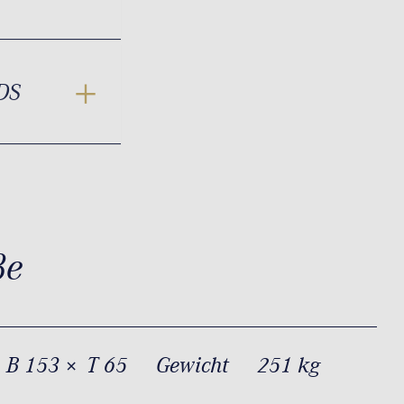
DS
ße
 B 153 × T 65
Gewicht
251 kg