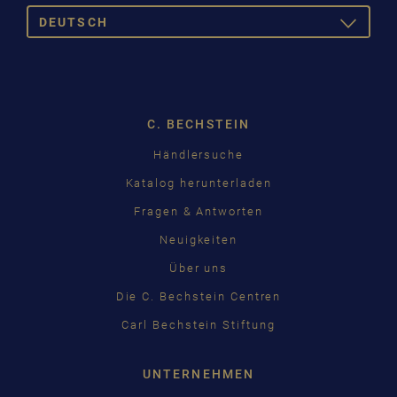
DEUTSCH
TOGGLE
DROPDOW
DEUTSCH
ENGLISH
C. BECHSTEIN
FRANÇAIS
Händlersuche
PУССКИЙ
Katalog herunterladen
ČEŠTINA
Fragen & Antworten
Neuigkeiten
中国
Über uns
日本語
Die C. Bechstein Centren
Carl Bechstein Stiftung
UNTERNEHMEN