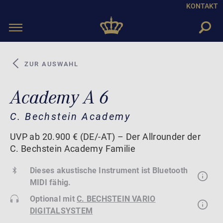
KONTAKT
Toggle
navigation
ZUR AUSWAHL
Academy A 6
C. Bechstein Academy
UVP ab 20.900 € (DE/-AT) – Der Allrounder der
C. Bechstein Academy Familie
Dieses akustische Instrument ist Bluetooth
MIDI fähig.
Optional mit
C. BECHSTEIN VARIO
DIGITALSYSTEM