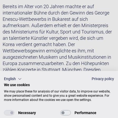
Bereits im Alter von 20 Jahren machte er auf
internationaler Bühne durch den Gewinn des George
Enescu-Wettbewerbs in Bukarest auf sich
aufmerksam. Außerdem erhielt er den Ministerpreis
des Ministeriums für Kultur, Sport und Tourismus, der
an talentierte Künstler vergeben wird, die sich um
Korea verdient gemacht haben. Der
Wettbewerbsgewinn ermöglichte es ihm, mit
ausgezeichneten Musikern und Musikinstitutionen in
Europa zusammenzuarbeiten. Zu den Höhepunkten
zählen Konzerte in Stuttgart, München, Dresden,
Frankfurt, Weimar, Leipzig und Berlin. Darüber hinaus
English
Privacy policy
trat er auch auf berühmten Festivals in Europa auf, u.a.
We use cookies
das Klavier-Festival Ruhr, das Busoni Piano Festival in
We may place these for analysis of our visitor data, to improve our website,
Bozen, das Cervo Festival in Italien, die Flagey Piano
show personalised content and to give you a great website experience. For
more information about the cookies we use open the settings.
Days in Brüssel und das Istanbul Piano Festival. Er
arbeitete mit renommierten Orchestern wie dem
Necessary
Performance
Symphonieorchester des Bayerischen Rundfunks, der