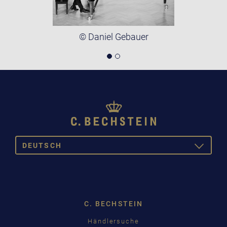
© Daniel Gebauer
DEUTSCH
TOGGLE
DROPDOW
DEUTSCH
ENGLISH
C. BECHSTEIN
FRANÇAIS
Händlersuche