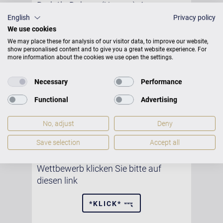
Borbála Dobozy (Ungarn), Anna
Kašparová (Tschechische Republik),
English
Privacy policy
Lukáš Klánský (Tschechische
We use cookies
Republik), Tomasz Ritter (Polen) und
We may place these for analysis of our visitor data, to improve our website,
show personalised content and to give you a great website experience. For
Marek Čermák (Tschechische
more information about the cookies we use open the settings.
Republik).
Necessary
Performance
Anmeldeschluss ist der 30. September
2025 (inklusive).
Functional
Advertising
Fotos 2023 © Bachova akademie
No, adjust
Deny
Dobřany
Save selection
Accept all
Zum elektronischen Anmeldeformular
sowie weiteren Informationen zum
Wettbewerb klicken Sie bitte auf
diesen link
*KLICK*