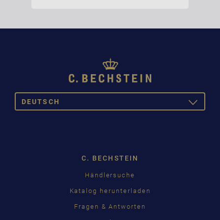
DEUTSCH
TOGGLE
DROPDOW
DE
EN
C. BECHSTEIN
CZ
Händlersuche
Katalog herunterladen
Fragen & Antworten