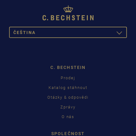
ČEŠTINA
TOGGLE
DROPDOW
DEUTSCH
ENGLISH
C. BECHSTEIN
FRANÇAIS
Prodej
PУССКИЙ
Katalog stáhnout
ČEŠTINA
Otázky & odpovědi
Zprávy
中国
O nás
日本語
SPOLEČNOST