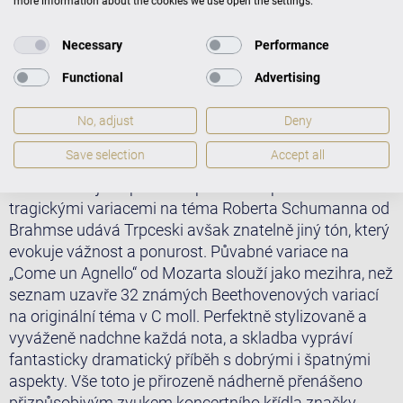
Beethovena a Bacha může tento koncept, pozměnit
more information about the cookies we use open the settings.
hudební nápad různým způsobem, vést k velkým
překvapením.
Necessary
Performance
A proto není žádný div, že Simon Trpceski prezentuje
Functional
Advertising
skvěle rozmanitou sbírku kompozic vídeňských mistrů
Mozarta, Beethovena a Brahmse. S rafinovaností a
No, adjust
Deny
elegancí hrané variace na „Salve tu, Domine“ od
Save selection
Accept all
Mozarta stejně jako variace o Ruském tanci od
Beethovena jsou perfektní předehrou pro toto album. S
tragickými variacemi na téma Roberta Schumanna od
Brahmse udává Trpceski avšak znatelně jiný tón, který
evokuje vážnost a ponurost. Půvabné variace na
„Come un Agnello“ od Mozarta slouží jako mezihra, než
seznam uzavře 32 známých Beethovenových variací
na originální téma v C moll. Perfektně stylizovaně a
vyváženě nadchne každá nota, a skladba vypráví
fantasticky dramatický příběh s dobrými i špatnými
aspekty. Vše toto je přirozeně nádherně přenášeno
přizpůsobivým zvukem koncertního křídla značky