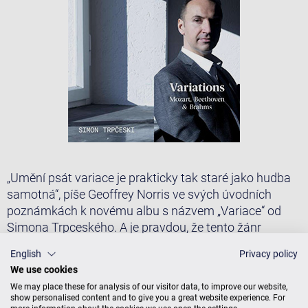
„Umění psát variace je prakticky tak staré jako hudba
samotná“, píše Geoffrey Norris ve svých úvodních
poznámkách k novému albu s názvem „Variace“ od
Simona Trpceského. A je pravdou, že tento žánr
vytvořil tolik stylisticky rozdílných děl, že člověk nikdy
English
Privacy policy
neví, co ho očekává, když se s ním setká. Od virtuózní
We use cookies
krásy mnohých variací přes populární operní melodie
We may place these for analysis of our visitor data, to improve our website,
až k hlubokým a intelektuálním mistrovským dílům
show personalised content and to give you a great website experience. For