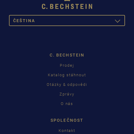
ČEŠTINA
TOGGLE
DROPDOW
DEUTSCH
ENGLISH
C. BECHSTEIN
FRANÇAIS
Prodej
PУССКИЙ
Katalog stáhnout
ČEŠTINA
Otázky & odpovědi
Zprávy
中国
O nás
日本語
SPOLEČNOST
Kontakt