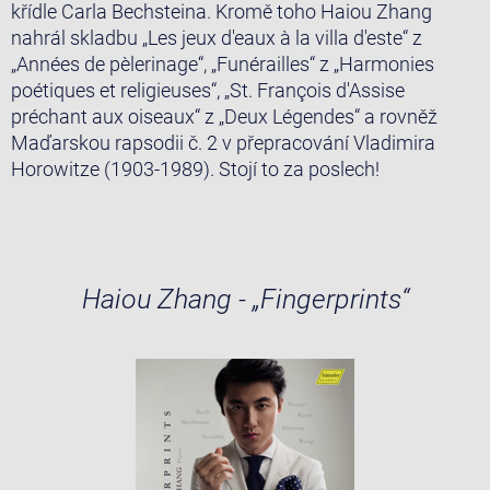
křídle Carla Bechsteina. Kromě toho Haiou Zhang
nahrál skladbu „Les jeux d'eaux à la villa d'este“ z
„Années de pèlerinage“, „Funérailles“ z „Harmonies
poétiques et religieuses“, „St. François d'Assise
préchant aux oiseaux“ z „Deux Légendes“ a rovněž
Maďarskou rapsodii č. 2 v přepracování Vladimira
Horowitze (1903-1989). Stojí to za poslech!
Haiou Zhang - „Fingerprints“