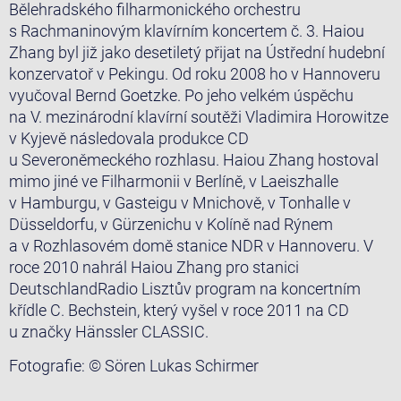
Bělehradského filharmonického orchestru
s Rachmaninovým klavírním koncertem č. 3. Haiou
Zhang byl již jako desetiletý přijat na Ústřední hudební
konzervatoř v Pekingu. Od roku 2008 ho v Hannoveru
vyučoval Bernd Goetzke. Po jeho velkém úspěchu
na V. mezinárodní klavírní soutěži Vladimira Horowitze
v Kyjevě následovala produkce CD
u Severoněmeckého rozhlasu. Haiou Zhang hostoval
mimo jiné ve Filharmonii v Berlíně, v Laeiszhalle
v Hamburgu, v Gasteigu v Mnichově, v Tonhalle v
Düsseldorfu, v Gürzenichu v Kolíně nad Rýnem
a v Rozhlasovém domě stanice NDR v Hannoveru. V
roce 2010 nahrál Haiou Zhang pro stanici
DeutschlandRadio Lisztův program na koncertním
křídle C. Bechstein, který vyšel v roce 2011 na CD
u značky Hänssler CLASSIC.
Fotografie: © Sören Lukas Schirmer