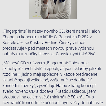
„Fingerprints“ je název nového CD, které nahrál Haion
Zhang na koncertním křídle C. Bechstein D 282 v
Kostele Ježíše Krista v Berlíně. Čínský virtuos
představuje v pěti městech novou, právě vydanou
nahrávku u značky Hänssler Classic nyní také živě.
„Mé nové CD s názvem „Fingerprints“ obsahuje
skladby různých stylů a epoch; ať jsou skladby jakkoli
rozdílné – jedno mají společné: v každé předváděné
skladbě spojuji velkolepé, vzájemně se dotýkající
koncertní zážitky“, vysvětluje Haiou Zhang koncept
svého nového CD, a dodává: “Každou skladbu jsem
představil na celém světě minimálně 50 krát. Tyto
rozmanité koncertní zkušenosti nyní vešly do nahrávek