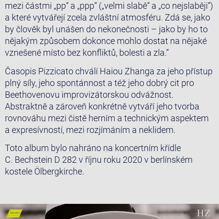
mezi částmi „pp“ a „ppp“ („velmi slabě“ a „co nejslaběji“)
a které vytvářejí zcela zvláštní atmosféru. Zdá se, jako
by člověk byl unášen do nekonečnosti – jako by ho to
nějakým způsobem dokonce mohlo dostat na nějaké
vznešené místo bez konfliktů, bolesti a zla.“
Časopis Pizzicato chválí Haiou Zhanga za jeho přístup
plný síly, jeho spontánnost a též jeho dobrý cit pro
Beethovenovu improvizátorskou odvážnost.
Abstraktně a zároveň konkrétně vytváří jeho tvorba
rovnováhu mezi čistě herním a technickým aspektem
a expresívností, mezi rozjímáním a neklidem.
Toto album bylo nahráno na koncertním křídle
C. Bechstein D 282 v říjnu roku 2020 v berlínském
kostele Ölbergkirche.