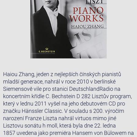
Haiou Zhang, jeden z nejlepších čínských pianistů
mladší generace, nahrál v roce 2010 v berlínské
Siemensově vile pro stanici DeutschlandRadio na
koncertním křídle C. Bechstein D 282 Lisztův program,
který v lednu 2011 vyšel na jeho debutovém CD pro
značku Hänssler Classic. V souladu s 200. výročím
narození Franze Liszta nahrál virtuos mimo jiné
Lisztovu sonátu h moll, která byla dne 22. ledna
1857 uvedena jako premiéra Hansem von Bülowem na