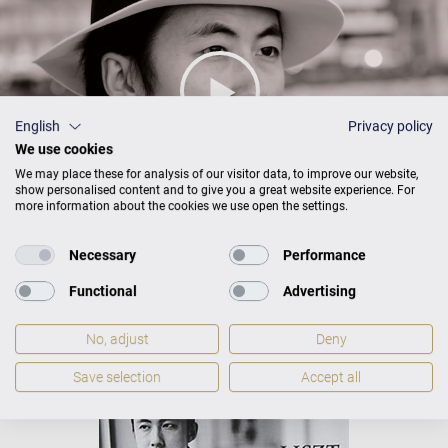
English
Privacy policy
We use cookies
We may place these for analysis of our visitor data, to improve our website,
show personalised content and to give you a great website experience. For
more information about the cookies we use open the settings.
Necessary
Performance
Functional
Advertising
Haiou Zhang hraje Liszta
No, adjust
Deny
Save selection
Accept all