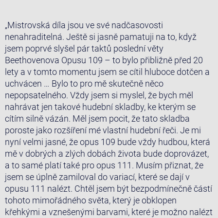
„Mistrovská díla jsou ve své nadčasovosti
nenahraditelná. Ještě si jasně pamatuji na to, když
jsem poprvé slyšel pár taktů poslední věty
Beethovenova Opusu 109 – to bylo přibližně před 20
lety a v tomto momentu jsem se cítil hluboce dotčen a
uchvácen … Bylo to pro mě skutečně něco
nepopsatelného. Vždy jsem si myslel, že bych měl
nahrávat jen takové hudební skladby, ke kterým se
cítím silně vázán. Měl jsem pocit, že tato skladba
poroste jako rozšíření mé vlastní hudební řeči. Je mi
nyní velmi jasné, že opus 109 bude vždy hudbou, která
mě v dobrých a zlých dobách života bude doprovázet,
a to samé platí také pro opus 111. Musím přiznat, že
jsem se úplně zamiloval do variací, které se dají v
opusu 111 nalézt. Chtěl jsem být bezpodmínečně částí
tohoto mimořádného světa, který je obklopen
křehkými a vznešenými barvami, které je možno nalézt