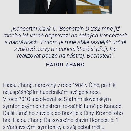
„Koncertní klavír C. Bechstein D 282 mne již
mnoho let věrně doprovází na četných koncertech
a nahrávkách. Přitom je mně stále jasnější: určité
zvukové barvy a nuance, které si přeji, lze
realizovat pouze na nástroji Bechstein“.
HAIOU ZHANG
Haiou Zhang, narozený v roce 1984 v Číně, patří k
nejúspěšnějším hudebníkům své generace.
V roce 2010 absolvoval se Státním slovenským
symfonickým orchestrem rozsáhlé turné po Kanadě.
Další turné ho zavedla do Brazílie a Číny. Kromě toho
hrál Haiou Zhang Čajkovského klavírní koncert č. 1
s Varšavskými symfoniky a svůj debut měl u