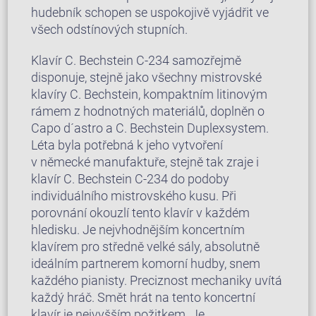
hudebník schopen se uspokojivě vyjádřit ve
všech odstínových stupních.
Klavír C. Bechstein C-234 samozřejmě
disponuje, stejně jako všechny mistrovské
klavíry C. Bechstein, kompaktním litinovým
rámem z hodnotných materiálů, doplněn o
Capo d´astro a C. Bechstein Duplexsystem.
Léta byla potřebná k jeho vytvoření
v německé manufaktuře, stejně tak zraje i
klavír C. Bechstein C-234 do podoby
individuálního mistrovského kusu. Při
porovnání okouzlí tento klavír v každém
hledisku. Je nejvhodnějším koncertním
klavírem pro středně velké sály, absolutně
ideálním partnerem komorní hudby, snem
každého pianisty. Preciznost mechaniky uvítá
každý hráč. Smět hrát na tento koncertní
klavír je nejvyšším požitkem. Je