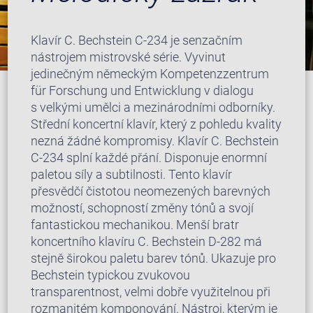
Klavír C. Bechstein C-234 je senzačním
nástrojem mistrovské série. Vyvinut
jedinečným německým Kompetenzzentrum
für Forschung und Entwicklung v dialogu
s velkými umělci a mezinárodními odborníky.
Střední koncertní klavír, který z pohledu kvality
nezná žádné kompromisy. Klavír C. Bechstein
C-234 splní každé přání. Disponuje enormní
paletou síly a subtilnosti. Tento klavír
přesvědčí čistotou neomezených barevných
možností, schopností změny tónů a svojí
fantastickou mechanikou. Menší bratr
koncertního klavíru C. Bechstein D-282 má
stejně širokou paletu barev tónů. Ukazuje pro
Bechstein typickou zvukovou
transparentnost, velmi dobře využitelnou při
rozmanitém komponování. Nástroj, kterým je