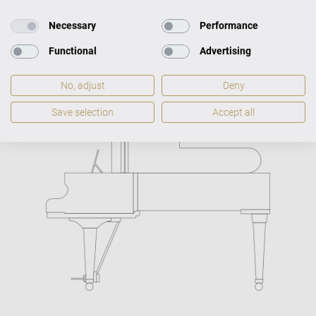
Concert C-234 Rozměr
Necessary
Performance
Functional
Advertising
Rozměr
H 234 × Š 159
Váha
No, adjust
Deny
439 kg
Save selection
Accept all