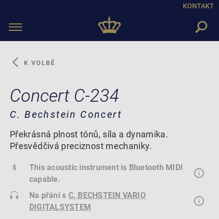
KONTAKT
Toggle
navigation
K VOLBĚ
Concert C-234
C. Bechstein Concert
Překrásná plnost tónů, síla a dynamika.
Přesvědčivá preciznost mechaniky.
This acoustic instrument is Bluetooth MIDI
capable.
Na přání s
C. BECHSTEIN VARIO
DIGITALSYSTEM