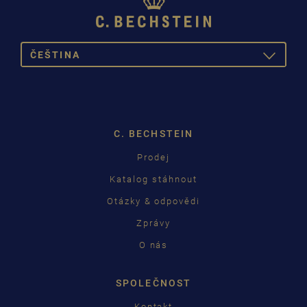
ČEŠTINA
TOGGLE
DROPDOW
DEUTSCH
ENGLISH
C. BECHSTEIN
FRANÇAIS
Prodej
PУССКИЙ
Katalog stáhnout
ČEŠTINA
Otázky & odpovědi
Zprávy
中国
O nás
日本語
SPOLEČNOST
Kontakt