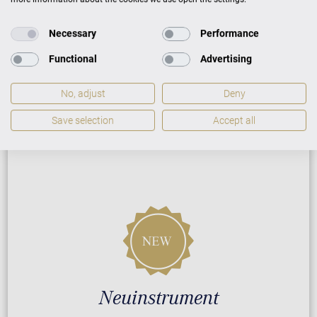
Necessary
Performance
ZUSATZLEISTUNGEN FÜR C. BECHSTEIN
CONCERT A-192
Functional
Advertising
No, adjust
Deny
PREISLISTE HERUNTERLADEN
Save selection
Accept all
Neuinstrument