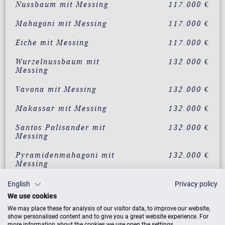
Nussbaum mit Messing
117.000 €
Mahagoni mit Messing
117.000 €
Eiche mit Messing
117.000 €
Wurzelnussbaum mit
132.000 €
Messing
Vavona mit Messing
132.000 €
Makassar mit Messing
132.000 €
Santos Palisander mit
132.000 €
Messing
Pyramidenmahagoni mit
132.000 €
Messing
Mahagoni
132.290 €
English
Privacy policy
Klassikausführung
We use cookies
We may place these for analysis of our visitor data, to improve our website,
Mahagoni
Auf Anfrage
show personalised content and to give you a great website experience. For
Intarsienausführung
more information about the cookies we use open the settings.