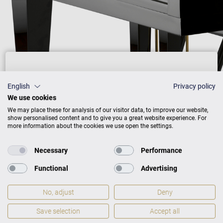
Preisliste
English
Privacy policy
We use cookies
We may place these for analysis of our visitor data, to improve our website,
show personalised content and to give you a great website experience. For
AUSFÜHRUNG
PREISE
more information about the cookies we use open the settings.
Necessary
Performance
Schwarz mit Messing
35.900 €
Functional
Advertising
Weiß mit Messing
37.900 €
No, adjust
Deny
Nussbaum mit Messing
41.900 €
Save selection
Accept all
Mahagoni mit Messing
41.900 €