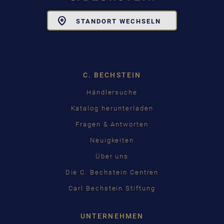
Toggle
STANDORT WECHSELN
Dropdown
C. BECHSTEIN
Händlersuche
Katalog herunterladen
Fragen & Antworten
Neuigkeiten
Über uns
Die C. Bechstein Centren
Carl Bechstein Stiftung
UNTERNEHMEN