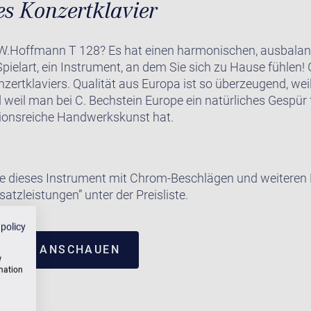
es Konzertklavier
.Hoffmann T 128? Es hat einen harmonischen, ausbalanci
Spielart, ein Instrument, an dem Sie sich zu Hause fühlen!
zertklaviers. Qualität aus Europa ist so überzeugend, wei
d weil man bei C. Bechstein Europe ein natürliches Gespür
itionsreiche Handwerkskunst hat.
e dieses Instrument mit Chrom-Beschlägen und weiteren E
satzleistungen” unter der Preisliste.
 policy
NTRUM ANSCHAUEN
w
rmation