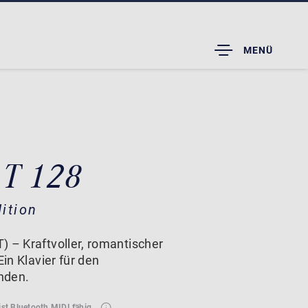
TOGGLE
MENÜ
DROPDOWN
 T 128
ition
) – Kraftvoller, romantischer
Ein Klavier für den
nden.
ist Bluetooth MIDI fähig.