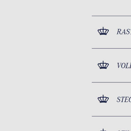
RAS
VOL
STE