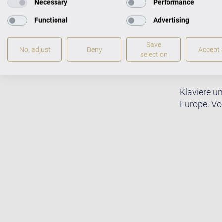
Necessary
Performance
Functional
Advertising
Save
No, adjust
Deny
Accept a
selection
Klaviere u
Europe. Vo