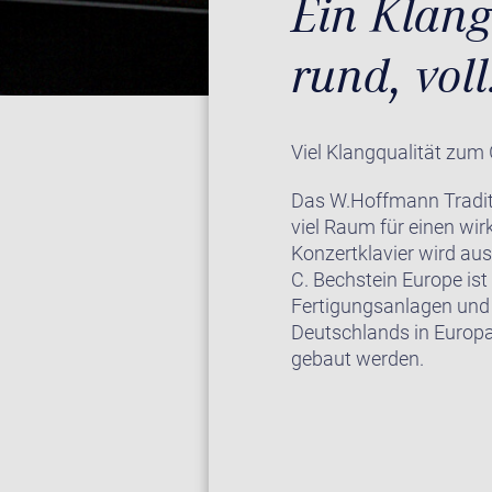
Ein Klang
rund, voll
Viel Klangqualität zum
Das W.Hoffmann Traditio
viel Raum für einen wi
Konzertklavier wird aus
C. Bechstein Europe ist
Fertigungsanlagen und 
Deutschlands in Europ
gebaut werden.