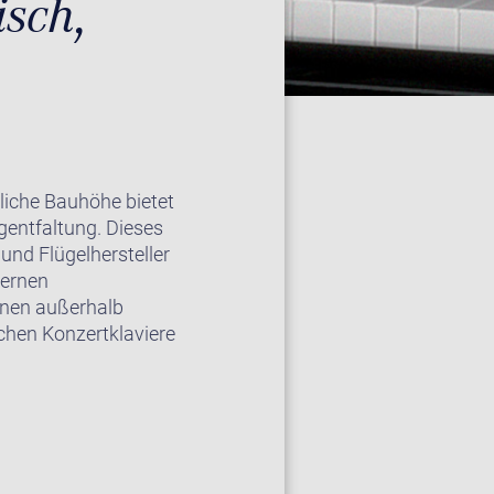
isch,
tliche Bauhöhe bietet
gentfaltung. Dieses
und Flügelhersteller
dernen
nnen außerhalb
hen Konzertklaviere