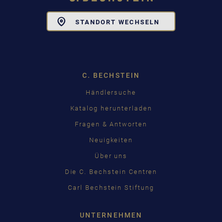
Toggle
STANDORT WECHSELN
Dropdown
C. BECHSTEIN
Händlersuche
Katalog herunterladen
Fragen & Antworten
Neuigkeiten
Über uns
Die C. Bechstein Centren
Carl Bechstein Stiftung
UNTERNEHMEN