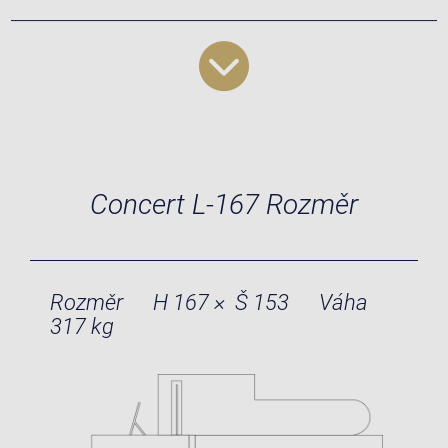
Concert L-167 Rozměr
Rozměr
H 167 × Š 153
Váha
317 kg