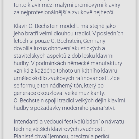
tento klavír mezi malými prémiovými klavíry
za nejprofesionálnější a zvukově nejhezčí.
Klavír C. Bechstein model L má stejně jako
jeho bratři velmi dlouhou tradici. V posledních
letech si pouze C. Bechstein, Germany
dovolila luxus obnovení akustických a
stavitelských aspektů z dob lesku klavírní
hudby. V podmínkách německé manufaktury
vzniká z každého tohoto unikátního klavíru
umělecké dílo zvukových rafinovaností. Zde
se formuje ten nádherný tón, který po
generace okouzloval velké muzikanty.
C. Bechstein spojil tradici velkých dějin klavírní
hudby s požadavky moderního pianářství.
Intendanti a vedoucí festivalů básní o návratu
těch největších klavírových zvučností.
Pianisté chválí jemnou, precizní a perlící