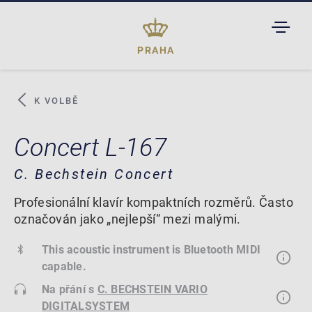
TOGGL
DROPD
PRAHA
K VOLBĚ
Concert L-167
C. Bechstein Concert
Profesionální klavír kompaktních rozměrů. Často
označován jako „nejlepší“ mezi malými.
This acoustic instrument is Bluetooth MIDI
capable.
Na přání s
C. BECHSTEIN VARIO
DIGITALSYSTEM