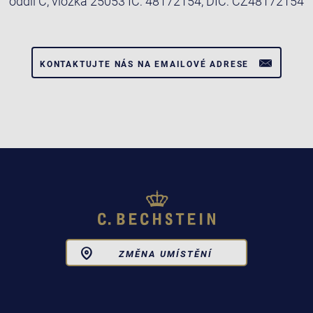
oddíl C, vložka 25053 IČ: 48172154, DIČ: CZ48172154
KONTAKTUJTE NÁS NA EMAILOVÉ ADRESE
Toggle
ZMĚNA UMÍSTĚNÍ
Dropdown