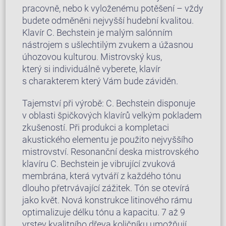
pracovně, nebo k vyloženému potěšení – vždy
budete odměněni nejvyšší hudební kvalitou.
Klavír C. Bechstein je malým salónním
nástrojem s ušlechtilým zvukem a úžasnou
úhozovou kulturou. Mistrovský kus,
který si individuálně vyberete, klavír
s charakterem který Vám bude záviděn.
Tajemství při výrobě: C. Bechstein disponuje
v oblasti špičkových klavírů velkým pokladem
zkušeností. Při produkci a kompletaci
akustického elementu je použito nejvyššího
mistrovství. Resonanční deska mistrovského
klavíru C. Bechstein je vibrující zvuková
membrána, která vytváří z každého tónu
dlouho přetrvávající zážitek. Tón se otevírá
jako květ. Nová konstrukce litinového rámu
optimalizuje délku tónu a kapacitu. 7 až 9
vrstev kvalitního dřeva količníku umožňují