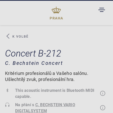
TOGGL
DROPD
PRAHA
K VOLBĚ
Concert B-212
C. Bechstein Concert
Kritérium profesionálů a Vašeho salónu.
Ušlechtilý zvuk, profesionální hra.
This acoustic instrument is Bluetooth MIDI
capable.
Na přání s
C. BECHSTEIN VARIO
DIGITALSYSTEM