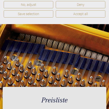
No, adjust
Deny
Save selection
Accept all
Preisliste