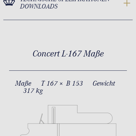
DOWNLOADS
Concert L-167 Maße
Maße
T 167 × B 153
Gewicht
317 kg