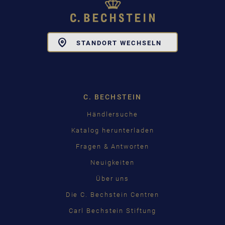
Toggle
STANDORT WECHSELN
Dropdown
C. BECHSTEIN
Händlersuche
Katalog herunterladen
Fragen & Antworten
Neuigkeiten
Über uns
Die C. Bechstein Centren
Carl Bechstein Stiftung