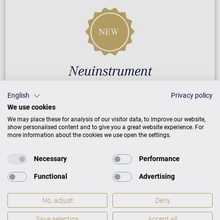
Neuinstrument
English
Privacy policy
5 Jahre Herstellergarantie
We use cookies
Reparatur durch Fachleute
We may place these for analysis of our visitor data, to improve our website,
show personalised content and to give you a great website experience. For
more information about the cookies we use open the settings.
GARANTIEBEDINGUNGEN
Necessary
Performance
Functional
Advertising
No, adjust
Deny
Save selection
Accept all