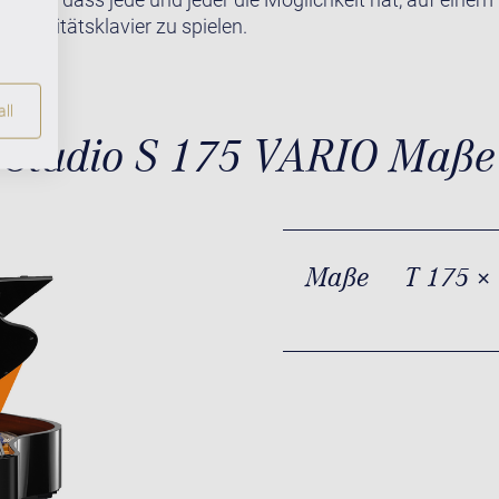
 Qualitätsklavier zu spielen.
ll
Studio S 175 VARIO Maße
Maße
T 175 ×