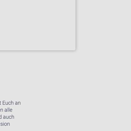
ut Euch an
n alle
nd auch
ssion