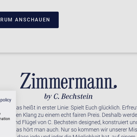
TRUM ANSCHAUEN
 policy
 – das heißt in erster Linie: Spielt Euch glücklich. Erfre
erbaren Klang zu einem echt fairen Preis. Deshalb werde
w
rmation
viere und Flügel von C. Bechstein designed, konstruiert u
rt. Und das hört man auch. Nur so kommen wir unserer Mi
wollen, dass jede und jeder die Möglichkeit hat, auf einem