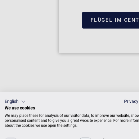
FLÜGEL IM CEN
English
Privacy
We use cookies
Zimmermann
einem wund
We may place these for analysis of our visitor data, to improve our website, sho
personalised content and to give you a great website experience. For more info
unsere Kla
about the cookies we use open the settings.
kontrollie
näher: Wir 