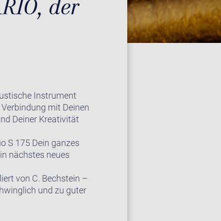
RIO, der
kustische Instrument
n Verbindung mit Deinen
d Deiner Kreativität
dio S 175 Dein ganzes
ein nächstes neues
liert von C. Bechstein –
chwinglich und zu guter