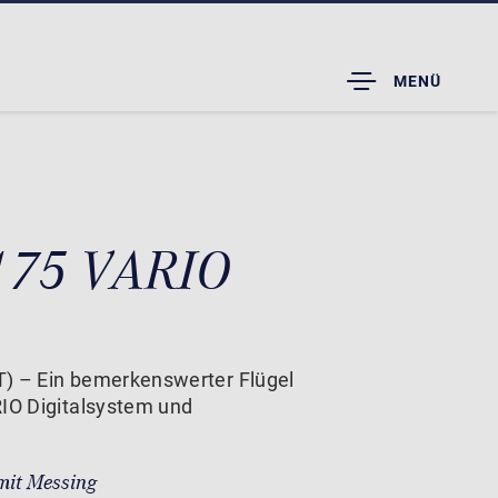
TOGGLE
MENÜ
DROPDOWN
 175 VARIO
T) – Ein bemerkenswerter Flügel
RIO Digitalsystem und
mit Messing