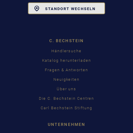
Toggle
STANDORT WECHSELN
Dropdown
C. BECHSTEIN
Händlersuche
Katalog herunterladen
Fragen & Antworten
Neuigkeiten
Über uns
Die C. Bechstein Centren
Carl Bechstein Stiftung
UNTERNEHMEN