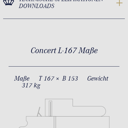
DOWNLOADS
Concert L-167 Maße
Maße
T 167 × B 153
Gewicht
317 kg