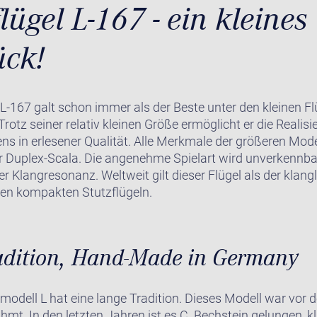
lügel L-167 - ein kleines
ück!
 L-167 galt schon immer als der Beste unter den kleinen Flü
rotz seiner relativ kleinen Größe ermöglicht er die Realisi
s in erlesener Qualität. Alle Merkmale der größeren Model
er Duplex-Scala. Die angenehme Spielart wird unverkennb
her Klangresonanz. Weltweit gilt dieser Flügel als der klan
den kompakten Stutzflügeln.
adition, Hand-Made in Germany
modell L hat eine lange Tradition. Dieses Modell war vor
mt. In den letzten Jahren ist es C. Bechstein gelungen, k