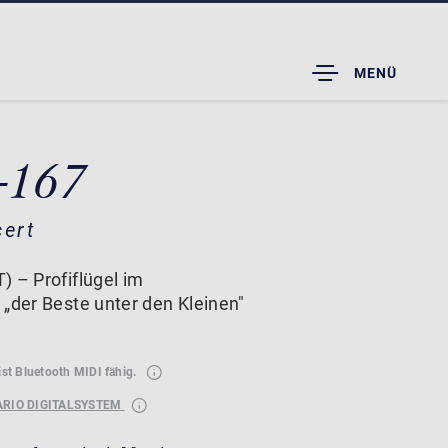
TOGGLE
MENÜ
DROPDOWN
-167
cert
) – Profiflügel im
 „der Beste unter den Kleinen"
ist Bluetooth MIDI fähig.
ARIO DIGITALSYSTEM