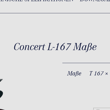
Concert L-167 Maße
Maße
T 167 ×