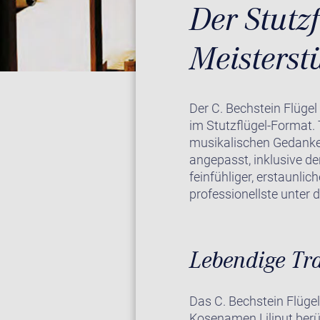
Der Stutzf
Meisterst
Der C. Bechstein Flügel
im Stutzflügel-Format. T
musikalischen Gedanken
angepasst, inklusive d
feinfühliger, erstaunlic
professionellste unter 
Lebendige Tr
Das C. Bechstein Flügel
Kosenamen Liliput berüh