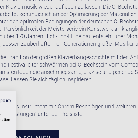
er Klaviermusik wieder aufleben zu lassen. Die C. Bechst
rbeitet kontinuierlich an der Optimierung der Materialien
nter den optimalen Bedingungen der deutschen C. Bechst
el-Persönlichkeit der Meisterserie ein Kunstwerk an klangli
on über 170 Jahren High-End-Flügelbau entsteht über Mon
n, dessen zauberhafter Ton Generationen großer Musiker b
 die Tradition der großen Klavierbaugeschichte mit den 
 und Festivalleiter schwärmen bei C. Bechstein vom Come
ianisten loben die anschmiegsame, präzise und perlende Sp
se. Lassen Sie sich täglich inspirieren.
 policy
e dieses Instrument mit Chrom-Beschlägen und weiteren E
satzleistungen” unter der Preisliste.
w
rmation