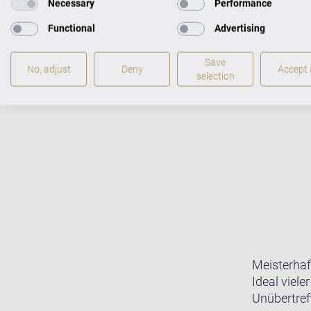
FLÜGEL IM CEN
Necessary
Performance
Functional
Advertising
Save
No, adjust
Deny
Accept a
selection
Meisterhaf
Ideal viele
Unübertreff