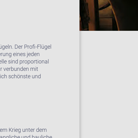
geln. Der Profi-Flügel
erung eines jeden
le sind proportional
ar verbunden mit
glich schönste und
 dem Krieg unter dem
langliche und bauliche