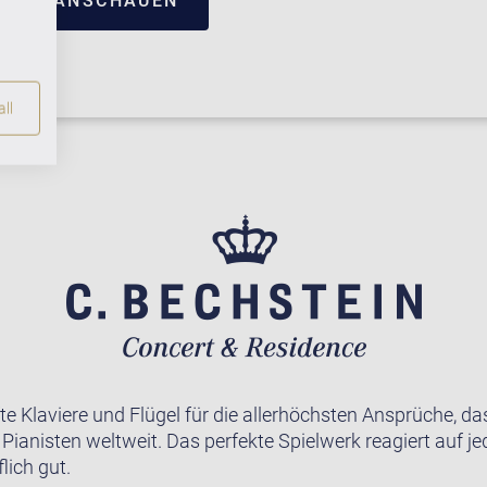
TRUM ANSCHAUEN
ll
te Klaviere und Flügel für die allerhöchsten Ansprüche, da
r Pianisten weltweit. Das perfekte Spielwerk reagiert auf j
lich gut.