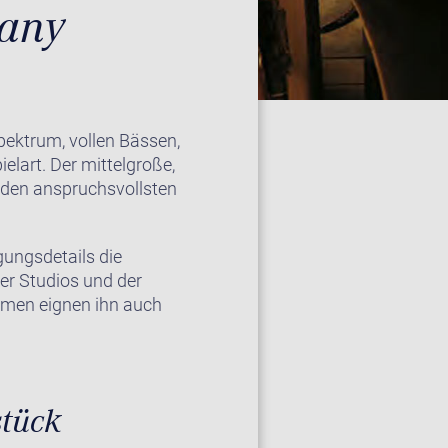
many
pektrum, vollen Bässen,
lart. Der mittelgroße,
uf den anspruchsvollsten
gungsdetails die
der Studios und der
umen eignen ihn auch
stück