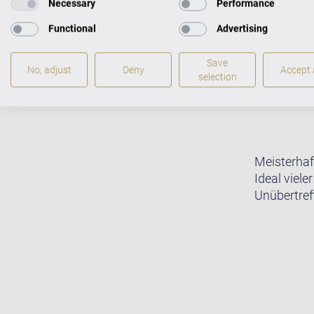
Necessary
Performance
Functional
Advertising
Save
No, adjust
Deny
Accept a
selection
Meisterhaf
Ideal viele
Unübertreff