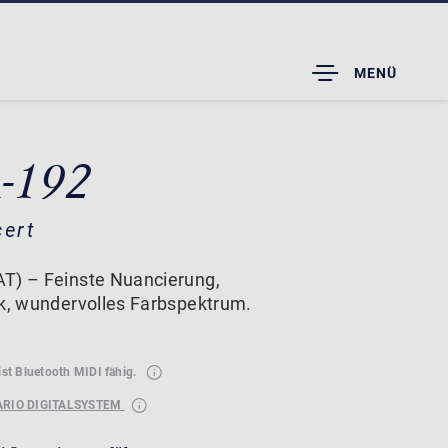
TOGGLE
MENÜ
DROPDOWN
A-192
cert
T) – Feinste Nuancierung,
ik, wundervolles Farbspektrum.
ist Bluetooth MIDI fähig.
ARIO DIGITALSYSTEM