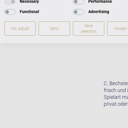
Necessary
Performance
Functional
Advertising
Save
No, adjust
Deny
Accept a
selection
C. Bechste
frisch und 
Spielart m
privat oder