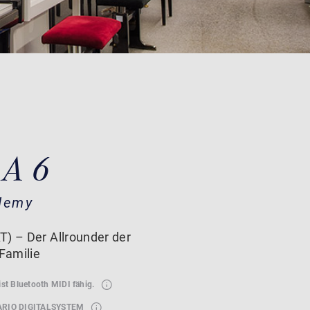
A 6
demy
T) – Der Allrounder der
Familie
ist Bluetooth MIDI fähig.
ARIO DIGITALSYSTEM