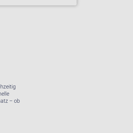
hzeitig
elle
satz – ob