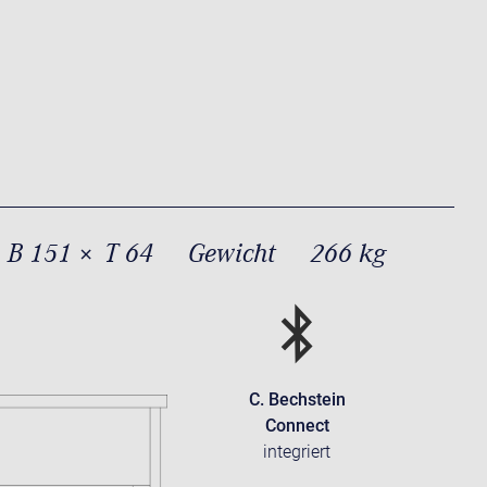
 B 151 × T 64
Gewicht
266 kg
C. Bechstein
Connect
integriert