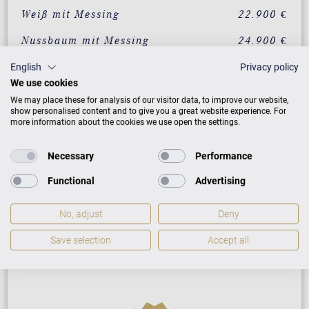
Weiß mit Messing
22.900 €
Nussbaum mit Messing
24.900 €
Mahagoni mit Messing
24.900 €
English
Privacy policy
We use cookies
Eiche mit Messing
24.900 €
We may place these for analysis of our visitor data, to improve our website,
show personalised content and to give you a great website experience. For
more information about the cookies we use open the settings.
ZUSATZLEISTUNGEN FÜR C. BECHSTEIN
ACADEMY ACADEMY A 6
Necessary
Performance
Functional
Advertising
No, adjust
Deny
PREISLISTE HERUNTERLADEN
Save selection
Accept all