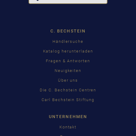
Dropdown
C. BECHSTEIN
Händlersuche
Katalog herunterladen
Fragen & Antworten
Neuigkeiten
Über uns
Die C. Bechstein Centren
Carl Bechstein Stiftung
UNTERNEHMEN
Kontakt