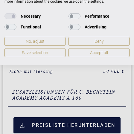
more information about the cookies we use open the settings.
AUSFÜHRUNG
PREISE
Necessary
Performance
Schwarz mit Messing
52.900 €
Functional
Advertising
Weiß mit Messing
55.900 €
No, adjust
Deny
Nussbaum mit Messing
59.900 €
Save selection
Accept all
Mahagoni mit Messing
59.900 €
Eiche mit Messing
59.900 €
ZUSATZLEISTUNGEN FÜR C. BECHSTEIN
ACADEMY ACADEMY A 160
PREISLISTE HERUNTERLADEN