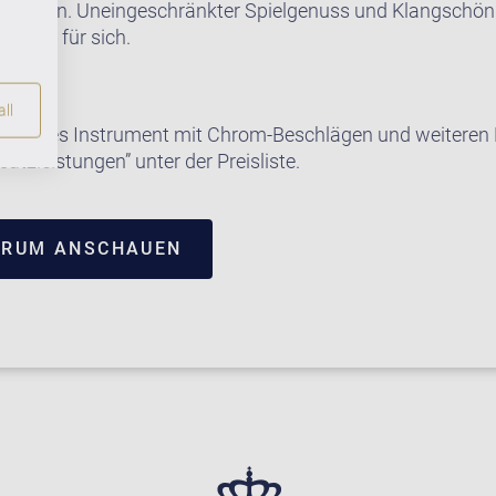
eugt sein. Uneingeschränkter Spielgenuss und Klangschön
 A 160 für sich.
ll
e dieses Instrument mit Chrom-Beschlägen und weiteren E
satzleistungen” unter der Preisliste.
TRUM ANSCHAUEN