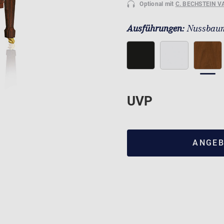
Optional mit
C. BECHSTEIN V
Ausführungen:
Nussbaum
UVP
ANGEB