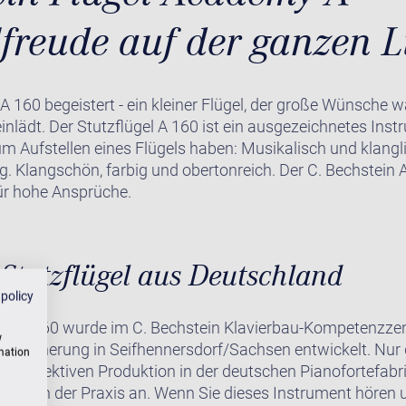
lfreude auf der ganzen L
 A 160 begeistert - ein kleiner Flügel, der große Wünsche 
inlädt. Der Stutzflügel A 160 ist ein ausgezeichnetes Inst
um Aufstellen eines Flügels haben: Musikalisch und klan
g. Klangschön, farbig und obertonreich. Der C. Bechstein
für hohe Ansprüche.
Stutzflügel aus Deutschland
 policy
el A 160 wurde im C. Bechstein Klavierbau-Kompetenzzen
w
ätssicherung in Seifhennersdorf/Sachsen entwickelt. Nur 
rmation
der effektiven Produktion in der deutschen Pianofortefabri
Beweis in der Praxis an. Wenn Sie dieses Instrument hören 