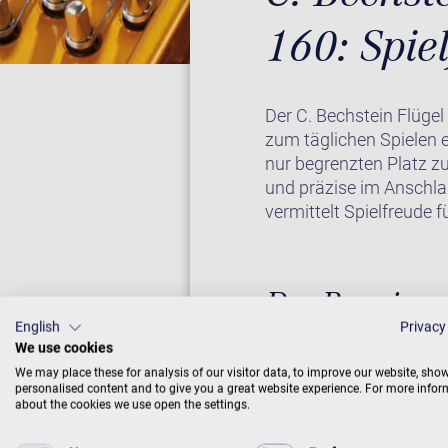
160: Spie
Der C. Bechstein Flügel
zum täglichen Spielen e
nur begrenzten Platz z
und präzise im Anschla
vermittelt Spielfreude 
Der Premium-
English
Privacy
We use cookies
Auch der Academy-Flüg
We may place these for analysis of our visitor data, to improve our website, sho
Entwicklung und Qualit
personalised content and to give you a great website experience. For more info
about the cookies we use open the settings.
Materialien werden bei 
Flügel A 160 tritt den 