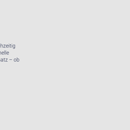
hzeitig
elle
satz – ob