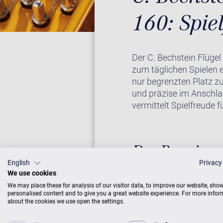
160: Spie
Der C. Bechstein Flügel
zum täglichen Spielen e
nur begrenzten Platz z
und präzise im Anschla
vermittelt Spielfreude 
Der Premium-
English
Privacy
We use cookies
Auch der Academy-Flüg
We may place these for analysis of our visitor data, to improve our website, sho
Entwicklung und Qualit
personalised content and to give you a great website experience. For more info
about the cookies we use open the settings.
Materialien werden bei 
Flügel A 160 tritt den 