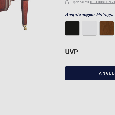
Optional mit
C. BECHSTEIN V
Ausführungen:
Mahagoni
UVP
ANGEB