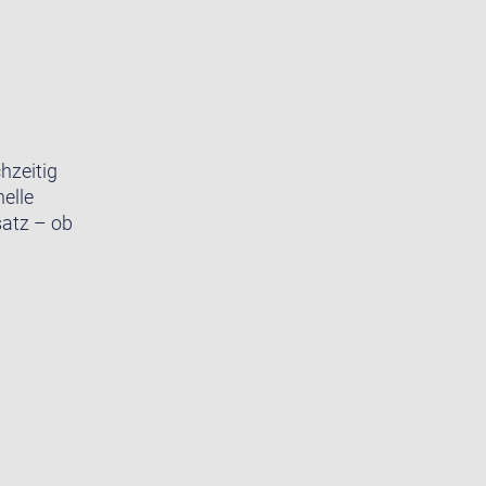
hzeitig
elle
satz – ob