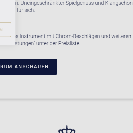
eugt sein. Uneingeschränkter Spielgenuss und Klangschön
 A 160 für sich.
ll
e dieses Instrument mit Chrom-Beschlägen und weiteren E
satzleistungen” unter der Preisliste.
TRUM ANSCHAUEN