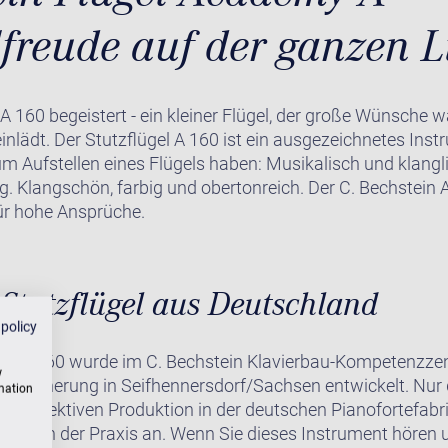
lfreude auf der ganzen L
 A 160 begeistert - ein kleiner Flügel, der große Wünsche 
inlädt. Der Stutzflügel A 160 ist ein ausgezeichnetes Inst
um Aufstellen eines Flügels haben: Musikalisch und klan
g. Klangschön, farbig und obertonreich. Der C. Bechstein
für hohe Ansprüche.
Stutzflügel aus Deutschland
 policy
el A 160 wurde im C. Bechstein Klavierbau-Kompetenzzen
w
ätssicherung in Seifhennersdorf/Sachsen entwickelt. Nur 
rmation
der effektiven Produktion in der deutschen Pianofortefabri
Beweis in der Praxis an. Wenn Sie dieses Instrument hören 