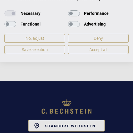
A 116 Accent Maße
Necessary
Performance
151
116
61
238
Functional
Advertising
Breite
cm
Höhe
cm
Tiefe
cm
Gewicht
kg
No, adjust
Deny
Save selection
Accept all
Toggle
STANDORT WECHSELN