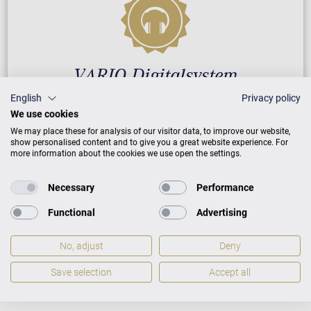
VARIO Digitalsystem
English
Privacy policy
We use cookies
2 Jahre Herstellergarantie
We may place these for analysis of our visitor data, to improve our website,
show personalised content and to give you a great website experience. For
Wir helfen bei Softwarefehlern
more information about the cookies we use open the settings.
Necessary
Performance
GARANTIEBEDINGUNGEN
Functional
Advertising
No, adjust
Deny
Save selection
Accept all