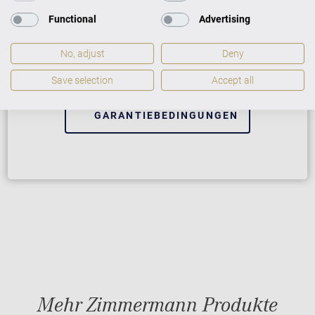
VARIO Digitalsystem
Functional
Advertising
2 Jahre Herstellergarantie
No, adjust
Deny
Wir helfen bei Softwarefehlern
Save selection
Accept all
GARANTIEBEDINGUNGEN
Mehr Zimmermann Produkte