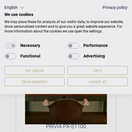
English
Privacy policy
We use cookies
Mehr CASIO Digitalpianos Produkte
We may place these for analysis of our visitor data, to improve our website,
show personalised content and to give you a great website experience. For
more information about the cookies we use open the settings.
Necessary
Performance
Functional
Advertising
No, adjust
Deny
Save selection
Accept all
0P
PRIVIA PX-S1100