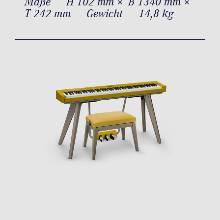
Maße
H 102 mm × B 1340 mm ×
T 242 mm
Gewicht
14,8 kg