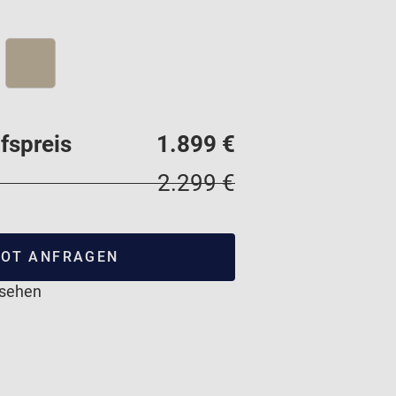
fspreis
1.899 €
2.299 €
OT ANFRAGEN
nsehen