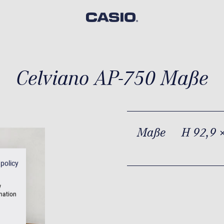
Celviano AP-750 Maße
Maße
H 92,9 
 policy
w
rmation