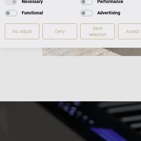
Necessary
Performance
Functional
Advertising
Save
No, adjust
Deny
Accept a
selection