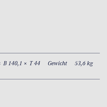
× B 140,1 × T 44
Gewicht
53,6 kg