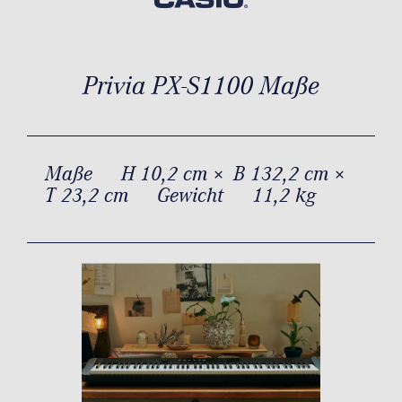
Privia PX-S1100 Maße
Maße
H 10,2 cm × B 132,2 cm ×
T 23,2 cm
Gewicht
11,2 kg