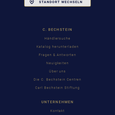
Toggle
STANDORT WECHSELN
Dropdown
C. BECHSTEIN
Händlersuche
Katalog herunterladen
Fragen & Antworten
Neuigkeiten
Über uns
Die C. Bechstein Centren
Carl Bechstein Stiftung
UNTERNEHMEN
Kontakt