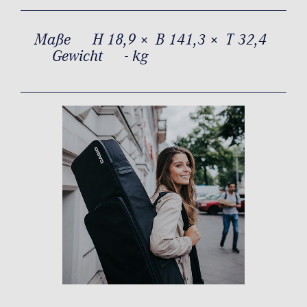
Maße
H 18,9 × B 141,3 × T 32,4
Gewicht
- kg