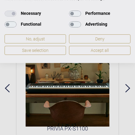
Necessary
Performance
Mehr CASIO Digitalpianos Produkte
Functional
Advertising
No, adjust
Deny
Save selection
Accept all
0P
PRIVIA PX-S1100