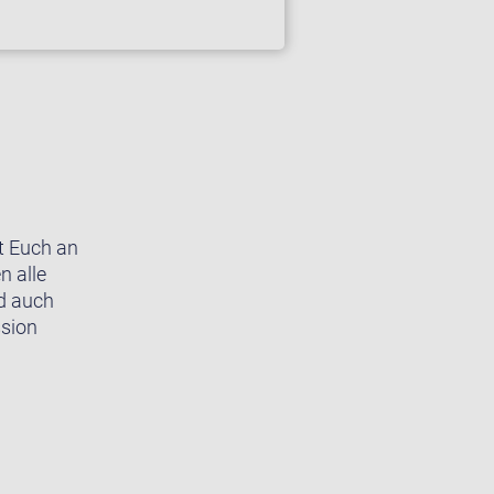
ut Euch an
n alle
nd auch
ssion