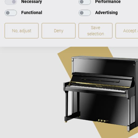
Necessary
Performance
Functional
Advertising
Save
No, adjust
Deny
Accept a
selection