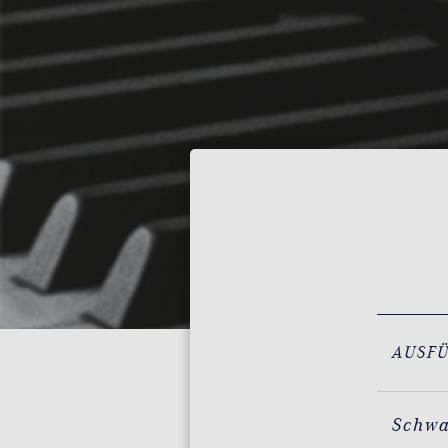
AUSF
Schw