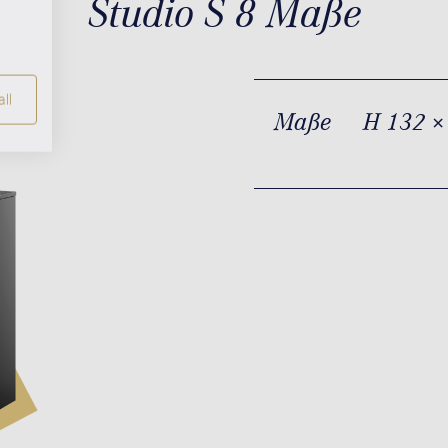
Studio S 8 Maße
ll
Maße
H 132 ×