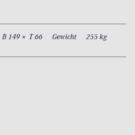
 B 149 × T 66
Gewicht
255 kg