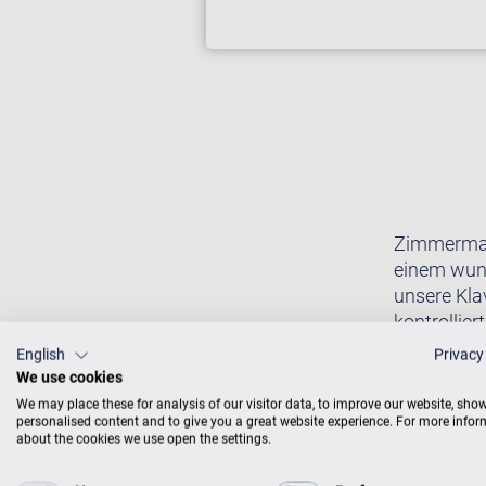
Zimmermann
einem wund
unsere Kla
kontrollie
näher: Wir 
English
Privacy
akustischen
We use cookies
We may place these for analysis of our visitor data, to improve our website, sho
personalised content and to give you a great website experience. For more info
about the cookies we use open the settings.