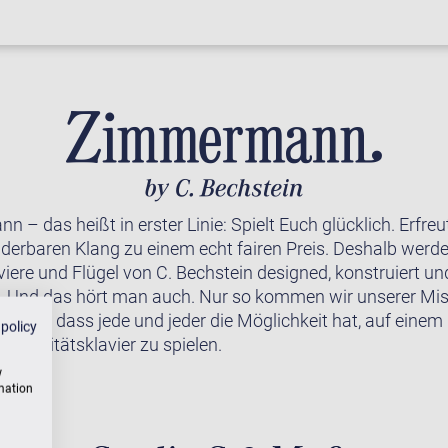
 – das heißt in erster Linie: Spielt Euch glücklich. Erfre
erbaren Klang zu einem echt fairen Preis. Deshalb werde
viere und Flügel von C. Bechstein designed, konstruiert u
rt. Und das hört man auch. Nur so kommen wir unserer Mi
wollen, dass jede und jeder die Möglichkeit hat, auf einem
 policy
 Qualitätsklavier zu spielen.
w
rmation