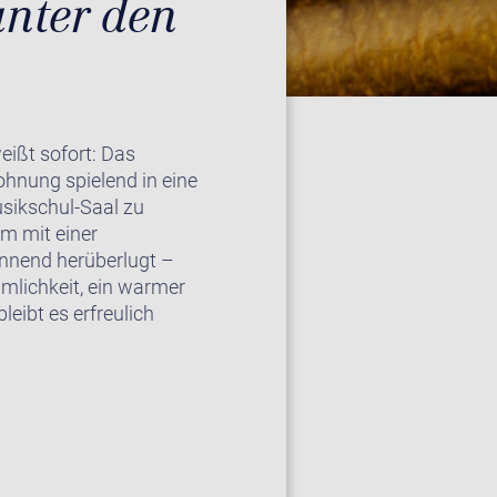
unter den
eißt sofort: Das
hnung spielend in eine
sikschul-Saal zu
m mit einer
ennend herüberlugt –
umlichkeit, ein warmer
eibt es erfreulich