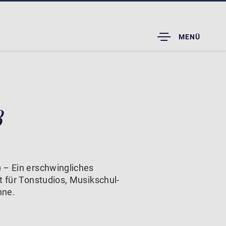
TOGGLE
MENÜ
DROPDOWN
8
 – Ein erschwingliches
t für Tonstudios, Musikschul-
hne.