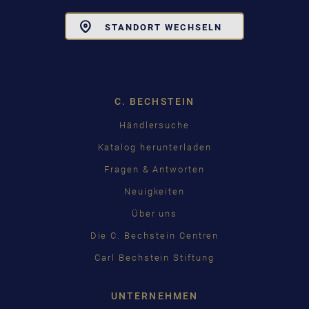
Toggle
STANDORT WECHSELN
Dropdown
C. BECHSTEIN
Händlersuche
Katalog herunterladen
Fragen & Antworten
Neuigkeiten
Über uns
Die C. Bechstein Centren
Carl Bechstein Stiftung
UNTERNEHMEN