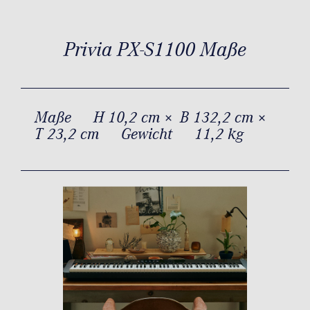
Privia PX-S1100 Maße
Maße
H 10,2 cm × B 132,2 cm ×
T 23,2 cm
Gewicht
11,2 kg