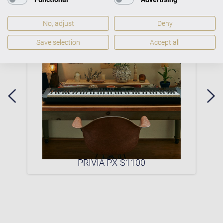
No, adjust
Deny
Save selection
Accept all
0P
PRIVIA PX-S1100