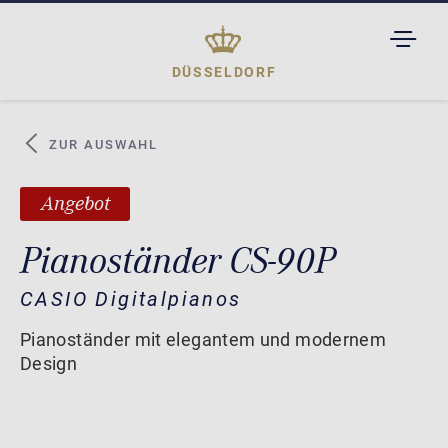
TOGGL
DROPD
DÜSSELDORF
ZUR AUSWAHL
Angebot
Pianoständer CS-90P
CASIO Digitalpianos
Pianoständer mit elegantem und modernem
Design