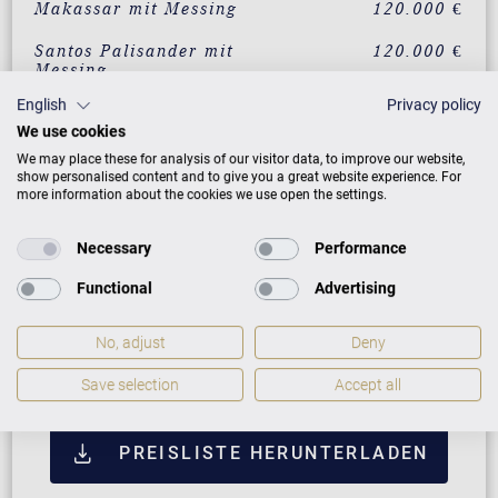
Makassar mit Messing
120.000 €
Santos Palisander mit
120.000 €
Messing
English
Privacy policy
Pyramidenmahagoni mit
120.000 €
Messing
We use cookies
We may place these for analysis of our visitor data, to improve our website,
Wurzelnussbaum
137.490 €
show personalised content and to give you a great website experience. For
Chippendale
more information about the cookies we use open the settings.
Pyramidenmahagoni
137.490 €
Necessary
Performance
Chippendale mit Messing
Functional
Advertising
ZUSATZLEISTUNGEN FÜR C. BECHSTEIN
No, adjust
Deny
CONCERT L-167
Save selection
Accept all
PREISLISTE HERUNTERLADEN