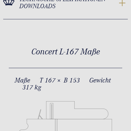
DOWNLOADS
Concert L-167 Maße
Maße
T 167 × B 153
Gewicht
317 kg