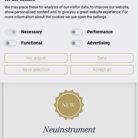
We may place these for analysis of our visitor data, to improve our website,
show personalised content and to give you a great website experience. For
ZUSATZLEISTUNGEN FÜR C. BECHSTEIN
more information about the cookies we use open the settings.
CONCERT A-192
Necessary
Performance
Functional
Advertising
PREISLISTE HERUNTERLADEN
No, adjust
Deny
Save selection
Accept all
Neuinstrument