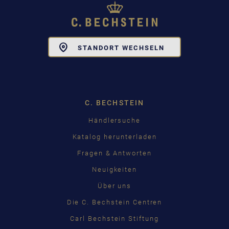
Toggle
STANDORT WECHSELN
Dropdown
C. BECHSTEIN
Händlersuche
Katalog herunterladen
Fragen & Antworten
Neuigkeiten
Über uns
Die C. Bechstein Centren
Carl Bechstein Stiftung