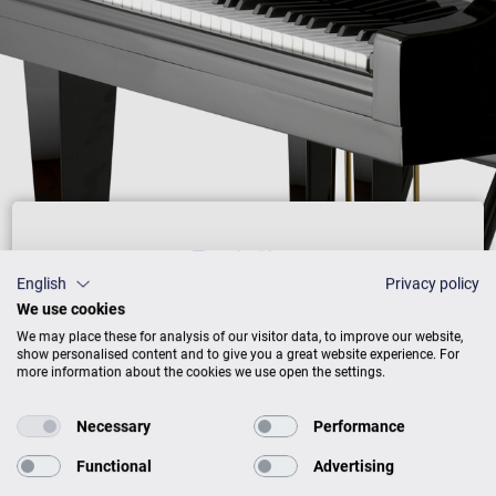
Preisliste
English
Privacy policy
We use cookies
We may place these for analysis of our visitor data, to improve our website,
show personalised content and to give you a great website experience. For
AUSFÜHRUNG
PREISE
more information about the cookies we use open the settings.
Necessary
Performance
Schwarz mit Chrom
13.400 €
Functional
Advertising
Weiß mit Chrom
14.800 €